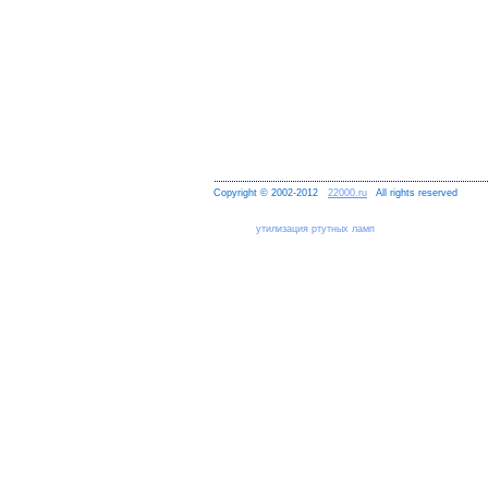
Copyright © 2002-2012
22000.ru
All rights reserved
утилизация ртутных ламп